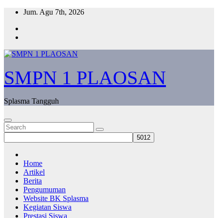
Skip
Jum. Agu 7th, 2026
to
content
SMPN 1 PLAOSAN
Splasma Tangguh
Home
Artikel
Berita
Pengumuman
Website BK Splasma
Kegiatan Siswa
Prestasi Siswa