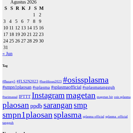
Agustus 2026
S
S
R
K
J
S
M
1
2
3
4
5
6
7
8
9
10
11
12
13
14
15
16
17
18
19
20
21
22
23
24
25
26
27
28
29
30
31
« Jun
Tag
#osissplasma
#FLS2N2023
#Bazarp5
#hardiknas2023
#smpn1plaosan
#splasmaofficial
#splasma
#splasmatangguh
magetan
Instagram
IFTTT
#tarimassal
magetan hit
osis splasma
plaosan
sarangan
smp
ppdb
smpn1plaosan
splasma
splasma official
splasma_official
tangguh