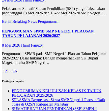
24 Mei 2026
Hanif Fairuzy
Pelaksanaan Sumatif Satuan Pendidikan (SSP) yang dilaksanakan
pada tanggal 13 Mei 2026 dan 18-22 Mei 2026 di SMP Negeri 1…
Berita
Breaking News
Pengumuman
PENGUMUMAN SPMB SMP NEGERI 1 PLAOSAN
TAHUN PELAJARAN 2026/2027
8 Mei 2026
Hanif Fairuzy
Pengumuman SPMB pada SMP Negeri 1 Plaosan Tahun Pelajaran
2026/2027 Dasar hukum: Dengan memperhatikan SK Bupati
Magetan maka SMP Negeri…
Paginasi
1
2
…
16
pos
Postingan Populer
PENGUMUMAN KELULUSAN KELAS IX TAHUN
PELAJARAN 2025/2026
SPLASMA Berprestasi: Siswa SMP Negeri 1 Plaosan Raih
Juara di O2SN Kabupaten Magetan
SUMATIF SATUAN PENDIDIKAN (SSP) SMPN 1