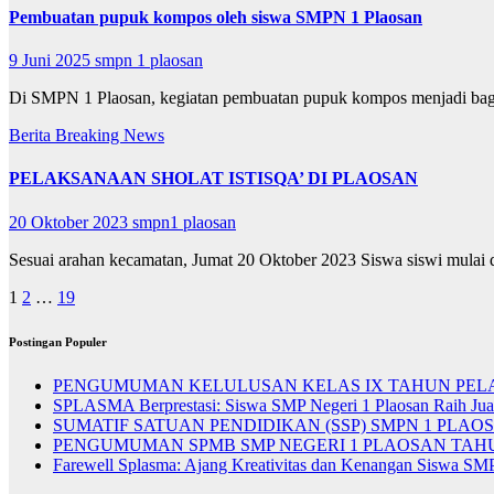
Pembuatan pupuk kompos oleh siswa SMPN 1 Plaosan
9 Juni 2025
smpn 1 plaosan
Di SMPN 1 Plaosan, kegiatan pembuatan pupuk kompos menjadi bag
Berita
Breaking News
PELAKSANAAN SHOLAT ISTISQA’ DI PLAOSAN
20 Oktober 2023
smpn1 plaosan
Sesuai arahan kecamatan, Jumat 20 Oktober 2023 Siswa siswi mula
Paginasi
1
2
…
19
pos
Postingan Populer
PENGUMUMAN KELULUSAN KELAS IX TAHUN PELAJ
SPLASMA Berprestasi: Siswa SMP Negeri 1 Plaosan Raih Ju
SUMATIF SATUAN PENDIDIKAN (SSP) SMPN 1 PLAOSA
PENGUMUMAN SPMB SMP NEGERI 1 PLAOSAN TAHUN
Farewell Splasma: Ajang Kreativitas dan Kenangan Siswa SM