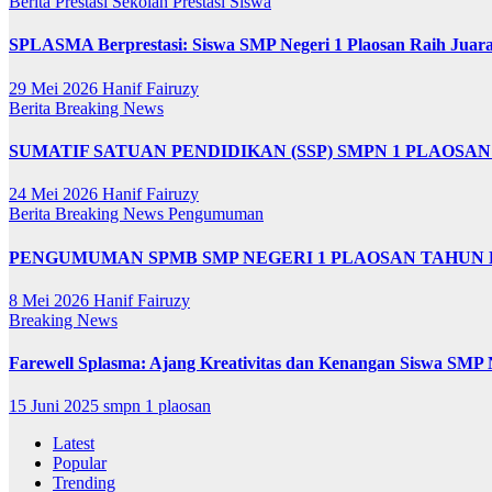
Berita
Prestasi Sekolah
Prestasi Siswa
SPLASMA Berprestasi: Siswa SMP Negeri 1 Plaosan Raih Juar
29 Mei 2026
Hanif Fairuzy
Berita
Breaking News
SUMATIF SATUAN PENDIDIKAN (SSP) SMPN 1 PLAOSAN 1
24 Mei 2026
Hanif Fairuzy
Berita
Breaking News
Pengumuman
PENGUMUMAN SPMB SMP NEGERI 1 PLAOSAN TAHUN P
8 Mei 2026
Hanif Fairuzy
Breaking News
Farewell Splasma: Ajang Kreativitas dan Kenangan Siswa SMP 
15 Juni 2025
smpn 1 plaosan
Latest
Popular
Trending