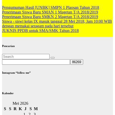
Pengumuman Hasil [UNBK] SMPN 1 Plaosan Tahun 2018
Penerimaan Siswa Baru SMAN 1 Magetan T/A 2018/2019
Penerimaan Siswa Baru SMKN 2 Magetan T/A 2018/2019
Siswa - siswi kelas IX masuk tanggal 28 Mei 2018, Jam 10:00 WIB
dengan memakai seragam pada hari tersebut
JUKNIS PPDB untuk SMA/SMK Tahun 2018
Pencarian
Instagram “follow me”
Kalender
Mei 2026
S
S
R
K
J
S
M
1
2
3