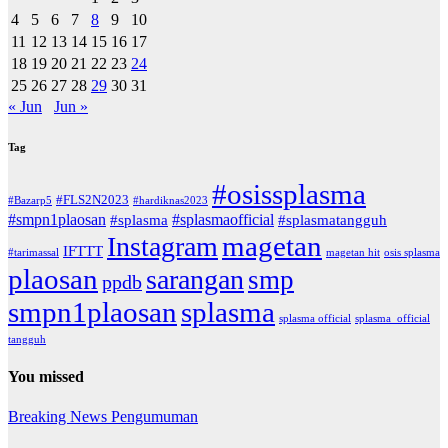
4
5
6
7
8
9
10
11
12
13
14
15
16
17
18
19
20
21
22
23
24
25
26
27
28
29
30
31
« Jun
Jun »
Tag
#osissplasma
#FLS2N2023
#Bazarp5
#hardiknas2023
#smpn1plaosan
#splasmaofficial
#splasma
#splasmatangguh
magetan
Instagram
IFTTT
#tarimassal
magetan hit
osis splasma
plaosan
sarangan
smp
ppdb
smpn1plaosan
splasma
splasma official
splasma_official
tangguh
You missed
Breaking News
Pengumuman