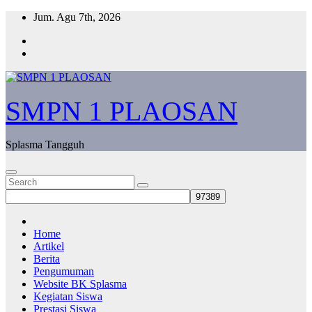
Skip
Jum. Agu 7th, 2026
to
content
SMPN 1 PLAOSAN
Splasma Tangguh
Home
Artikel
Berita
Pengumuman
Website BK Splasma
Kegiatan Siswa
Prestasi Siswa