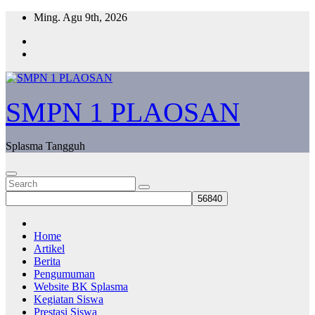
Skip
Ming. Agu 9th, 2026
to
content
SMPN 1 PLAOSAN
Splasma Tangguh
Home
Artikel
Berita
Pengumuman
Website BK Splasma
Kegiatan Siswa
Prestasi Siswa