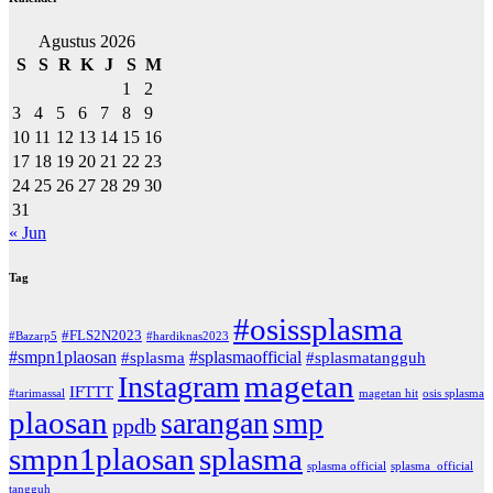
Agustus 2026
S
S
R
K
J
S
M
1
2
3
4
5
6
7
8
9
10
11
12
13
14
15
16
17
18
19
20
21
22
23
24
25
26
27
28
29
30
31
« Jun
Tag
#osissplasma
#FLS2N2023
#Bazarp5
#hardiknas2023
#smpn1plaosan
#splasmaofficial
#splasma
#splasmatangguh
magetan
Instagram
IFTTT
#tarimassal
magetan hit
osis splasma
plaosan
sarangan
smp
ppdb
smpn1plaosan
splasma
splasma official
splasma_official
tangguh