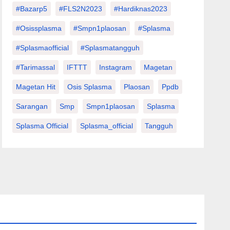
#Bazarp5
#FLS2N2023
#hardiknas2023
#osissplasma
#smpn1plaosan
#splasma
#splasmaofficial
#splasmatangguh
#tarimassal
IFTTT
Instagram
Magetan
Magetan Hit
Osis Splasma
Plaosan
Ppdb
Sarangan
Smp
Smpn1plaosan
Splasma
Splasma Official
Splasma_official
Tangguh