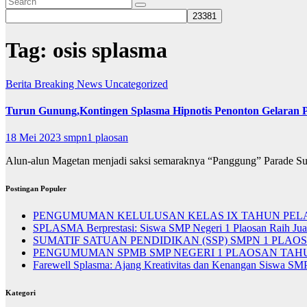
Tag:
osis splasma
Berita
Breaking News
Uncategorized
Turun Gunung,Kontingen Splasma Hipnotis Penonton Gelaran P
18 Mei 2023
smpn1 plaosan
Alun-alun Magetan menjadi saksi semaraknya “Panggung” Parade S
Postingan Populer
PENGUMUMAN KELULUSAN KELAS IX TAHUN PELAJ
SPLASMA Berprestasi: Siswa SMP Negeri 1 Plaosan Raih Ju
SUMATIF SATUAN PENDIDIKAN (SSP) SMPN 1 PLAOSA
PENGUMUMAN SPMB SMP NEGERI 1 PLAOSAN TAHUN
Farewell Splasma: Ajang Kreativitas dan Kenangan Siswa SM
Kategori