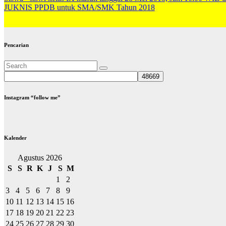
JUKNIS PPDB untuk SMA/SMK Tahun 2018
Pencarian
Instagram “follow me”
Kalender
Agustus 2026
S
S
R
K
J
S
M
1
2
3
4
5
6
7
8
9
10
11
12
13
14
15
16
17
18
19
20
21
22
23
24
25
26
27
28
29
30