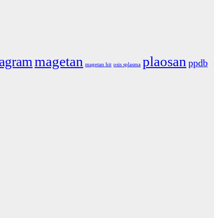
magetan
plaosan
tagram
ppdb
magetan hit
osis splasma