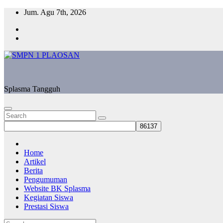
Skip
Jum. Agu 7th, 2026
to
content
Splasma Tangguh
Home
Artikel
Berita
Pengumuman
Website BK Splasma
Kegiatan Siswa
Prestasi Siswa