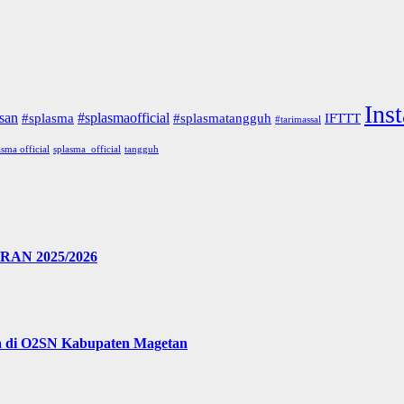
Ins
san
#splasmaofficial
#splasma
#splasmatangguh
IFTTT
#tarimassal
asma official
splasma_official
tangguh
N 2025/2026
a di O2SN Kabupaten Magetan