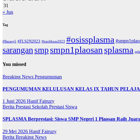
31
« Jun
Tag
#osissplasma
#smpn1plao
#FLS2N2023
#Bazarp5
#hardiknas2023
smpn1plaosan
splasma
sarangan
smp
spl
You missed
Breaking News
Pengumuman
PENGUMUMAN KELULUSAN KELAS IX TAHUN PELAJARA
1 Juni 2026
Hanif Fairuzy
Berita
Prestasi Sekolah
Prestasi Siswa
SPLASMA Berprestasi: Siswa SMP Negeri 1 Plaosan Raih Juar
29 Mei 2026
Hanif Fairuzy
Berita
Breaking News