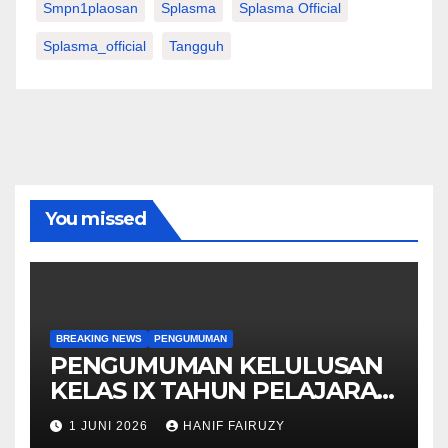
Smpn1plaosan
Splasma
Splasma Official
Splasma_official
Tangguh
You missed
BREAKING NEWS
PENGUMUMAN
PENGUMUMAN KELULUSAN
KELAS IX TAHUN PELAJARAN
2025/2026
1 JUNI 2026
HANIF FAIRUZY