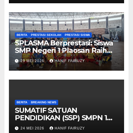
BERITA
PRESTASI SEKOLAH
PRESTASI SISWA
SPLASMA Berprestasi: Siswa
SMP Negeri 1 Plaosan Raih
Juara di O2SN Kabupaten
29 MEI 2026
HANIF FAIRUZY
Magetan
BERITA
BREAKING NEWS
SUMATIF SATUAN
PENDIDIKAN (SSP) SMPN 1
PLAOSAN 13-22 MEI 2026
24 MEI 2026
HANIF FAIRUZY