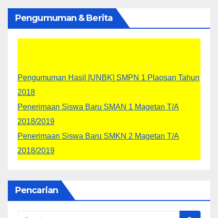
Pengumuman & Berita
Pengumuman Hasil [UNBK] SMPN 1 Plaosan Tahun
2018
Penerimaan Siswa Baru SMAN 1 Magetan T/A
2018/2019
Penerimaan Siswa Baru SMKN 2 Magetan T/A
2018/2019
Siswa - siswi kelas IX masuk tanggal 28 Mei 2018,
Jam 10:00 WIB dengan memakai seragam pada hari
tersebut
Pencarian
JUKNIS PPDB untuk SMA/SMK Tahun 2018