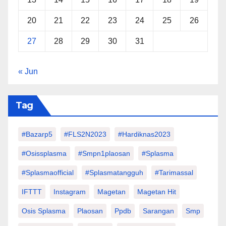
20
21
22
23
24
25
26
27
28
29
30
31
« Jun
Tag
#Bazarp5
#FLS2N2023
#hardiknas2023
#osissplasma
#smpn1plaosan
#splasma
#splasmaofficial
#splasmatangguh
#tarimassal
IFTTT
Instagram
Magetan
Magetan Hit
Osis Splasma
Plaosan
Ppdb
Sarangan
Smp