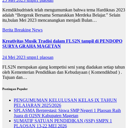
25 Mei 2023
smpn1 plaosan
Kemdikbudristek telah mengumumkan bahwa tema Hardiknas 2023
adalah “Bergerak Bersama Semarakkan Merdeka Belajar.” Selain
itu,bulan Mei 2023 mencanangkan menjadi Bulan…
Berita
Breaking News
Kreativitas Musik Tradisi dalam FLS2N tampil di PENDOPO
SURYA GRAHA MAGETAN
24 Mei 2023
smpn1 plaosan
FLS2N merupakan ajang kompetisi seni yang diadakan setiap tahun
oleh Kementerian Pendidikan dan Kebudayaan ( Komendikbud ) .
Tujuan dan…
Postingan Populer
PENGUMUMAN KELULUSAN KELAS IX TAHUN
PELAJARAN 2025/2026
SPLASMA Berprestasi: Siswa SMP Negeri 1 Plaosan Raih
Juara di O2SN Kabupaten Magetan
SUMATIF SATUAN PENDIDIKAN (SSP) SMPN 1
PLAOSAN 13-22 MEI 2026