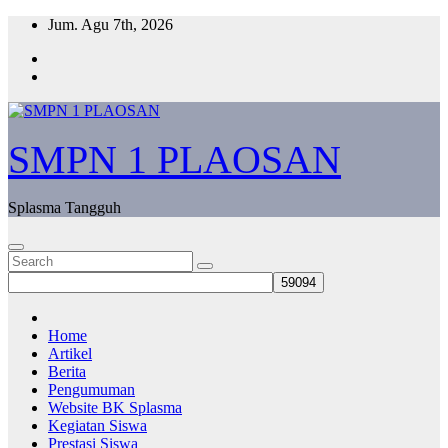
Skip
Jum. Agu 7th, 2026
to
content
SMPN 1 PLAOSAN
Splasma Tangguh
Home
Artikel
Berita
Pengumuman
Website BK Splasma
Kegiatan Siswa
Prestasi Siswa