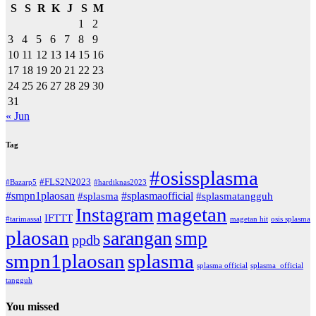
S
S
R
K
J
S
M
1
2
3
4
5
6
7
8
9
10
11
12
13
14
15
16
17
18
19
20
21
22
23
24
25
26
27
28
29
30
31
« Jun
Tag
#osissplasma
#FLS2N2023
#Bazarp5
#hardiknas2023
#smpn1plaosan
#splasmaofficial
#splasma
#splasmatangguh
magetan
Instagram
IFTTT
#tarimassal
magetan hit
osis splasma
plaosan
sarangan
smp
ppdb
smpn1plaosan
splasma
splasma official
splasma_official
tangguh
You missed