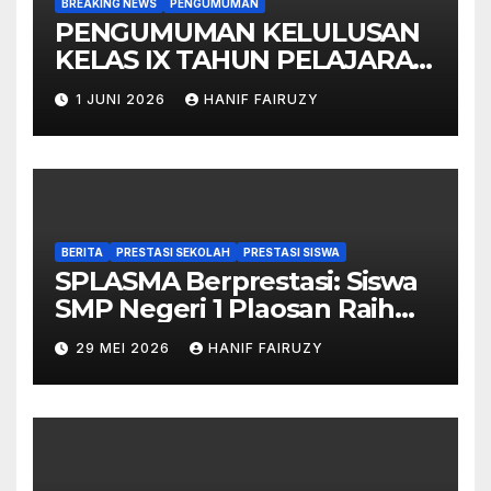
BREAKING NEWS
PENGUMUMAN
PENGUMUMAN KELULUSAN
KELAS IX TAHUN PELAJARAN
2025/2026
1 JUNI 2026
HANIF FAIRUZY
BERITA
PRESTASI SEKOLAH
PRESTASI SISWA
SPLASMA Berprestasi: Siswa
SMP Negeri 1 Plaosan Raih
Juara di O2SN Kabupaten
29 MEI 2026
HANIF FAIRUZY
Magetan