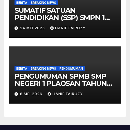
BERITA
BREAKING NEWS
SUMATIF SATUAN
PENDIDIKAN (SSP) SMPN 1
PLAOSAN 13-22 MEI 2026
24 MEI 2026
HANIF FAIRUZY
BERITA
BREAKING NEWS
PENGUMUMAN
PENGUMUMAN SPMB SMP
NEGERI 1 PLAOSAN TAHUN
PELAJARAN 2026/2027
8 MEI 2026
HANIF FAIRUZY