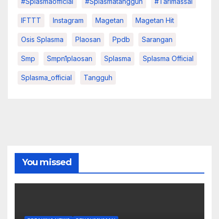
#splasmaofficial
#splasmatangguh
#tarimassal
IFTTT
Instagram
Magetan
Magetan Hit
Osis Splasma
Plaosan
Ppdb
Sarangan
Smp
Smpn1plaosan
Splasma
Splasma Official
Splasma_official
Tangguh
You missed