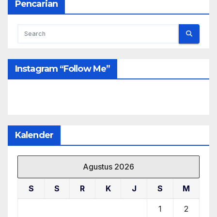
Pencarian
pada hari tersebut
JUKNIS PPDB untuk SMA/SMK Tahun 2018
Instagram “follow Me”
Kalender
Agustus 2026
S
S
R
K
J
S
M
1
2