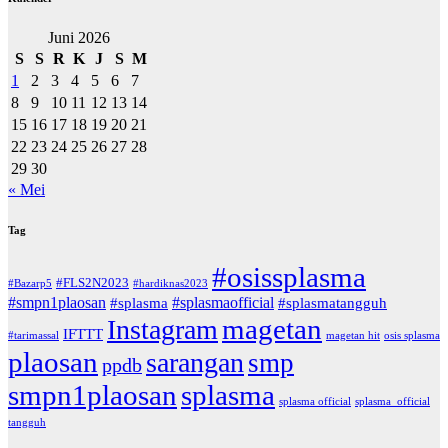
Juni 2026
S
S
R
K
J
S
M
1
2
3
4
5
6
7
8
9
10
11
12
13
14
15
16
17
18
19
20
21
22
23
24
25
26
27
28
29
30
« Mei
Tag
#osissplasma
#FLS2N2023
#Bazarp5
#hardiknas2023
#smpn1plaosan
#splasmaofficial
#splasma
#splasmatangguh
magetan
Instagram
IFTTT
#tarimassal
magetan hit
osis splasma
plaosan
sarangan
smp
ppdb
smpn1plaosan
splasma
splasma official
splasma_official
tangguh