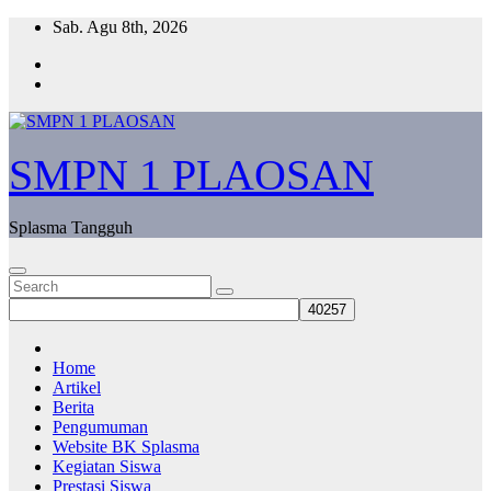
Skip
Sab. Agu 8th, 2026
to
content
SMPN 1 PLAOSAN
Splasma Tangguh
Home
Artikel
Berita
Pengumuman
Website BK Splasma
Kegiatan Siswa
Prestasi Siswa