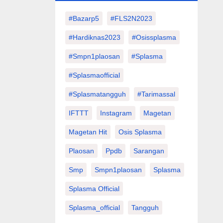
#Bazarp5
#FLS2N2023
#hardiknas2023
#osissplasma
#smpn1plaosan
#splasma
#splasmaofficial
#splasmatangguh
#tarimassal
IFTTT
Instagram
Magetan
Magetan Hit
Osis Splasma
Plaosan
Ppdb
Sarangan
Smp
Smpn1plaosan
Splasma
Splasma Official
Splasma_official
Tangguh