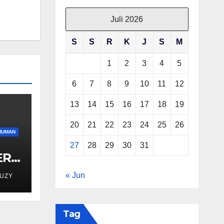
Juli 2026
S
S
R
K
J
S
M
1
2
3
4
5
6
7
8
9
10
11
12
13
14
15
16
17
18
19
20
21
22
23
24
25
26
MUMAN
27
28
29
30
31
RI 1
N
« Jun
RUZY
Tag