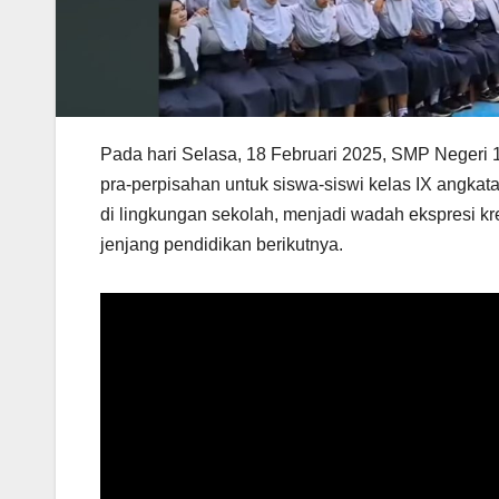
Pada hari Selasa, 18 Februari 2025, SMP Negeri
pra-perpisahan untuk siswa-siswi kelas IX angka
di lingkungan sekolah, menjadi wadah ekspresi 
jenjang pendidikan berikutnya.