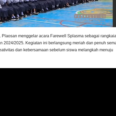
 1 Plaosan menggelar acara Farewell Splasma sebagai rangkai
tan 2024/2025. Kegiatan ini berlangsung meriah dan penuh sem
kreativitas dan kebersamaan sebelum siswa melangkah menuju