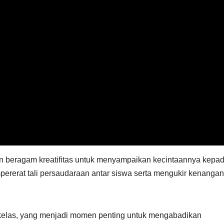
 beragam kreatifitas untuk menyampaikan kecintaannya kepa
rerat tali persaudaraan antar siswa serta mengukir kenangan
ap kelas, yang menjadi momen penting untuk mengabadikan