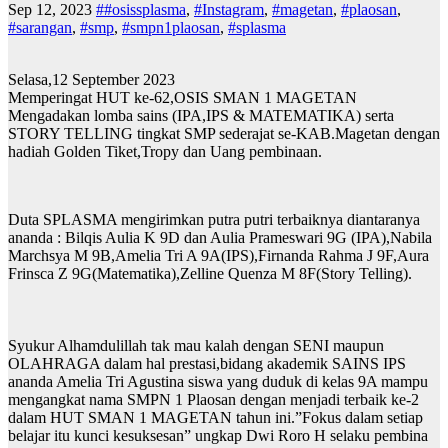
Sep 12, 2023
##osissplasma
,
#Instagram
,
#magetan
,
#plaosan
,
#sarangan
,
#smp
,
#smpn1plaosan
,
#splasma
Selasa,12 September 2023
Memperingat HUT ke-62,OSIS SMAN 1 MAGETAN
Mengadakan lomba sains (IPA,IPS & MATEMATIKA) serta
STORY TELLING tingkat SMP sederajat se-KAB.Magetan dengan
hadiah Golden Tiket,Tropy dan Uang pembinaan.
Duta SPLASMA mengirimkan putra putri terbaiknya diantaranya
ananda : Bilqis Aulia K 9D dan Aulia Prameswari 9G (IPA),Nabila
Marchsya M 9B,Amelia Tri A 9A(IPS),Firnanda Rahma J 9F,Aura
Frinsca Z 9G(Matematika),Zelline Quenza M 8F(Story Telling).
Syukur Alhamdulillah tak mau kalah dengan SENI maupun
OLAHRAGA dalam hal prestasi,bidang akademik SAINS IPS
ananda Amelia Tri Agustina siswa yang duduk di kelas 9A mampu
mengangkat nama SMPN 1 Plaosan dengan menjadi terbaik ke-2
dalam HUT SMAN 1 MAGETAN tahun ini.”Fokus dalam setiap
belajar itu kunci kesuksesan” ungkap Dwi Roro H selaku pembina