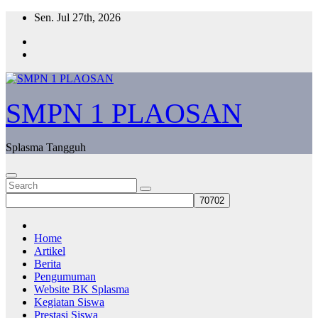
Skip
Sen. Jul 27th, 2026
to
content
SMPN 1 PLAOSAN
Splasma Tangguh
Home
Artikel
Berita
Pengumuman
Website BK Splasma
Kegiatan Siswa
Prestasi Siswa