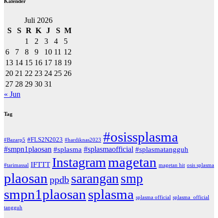
Kalender
Juli 2026
S
S
R
K
J
S
M
1
2
3
4
5
6
7
8
9
10
11
12
13
14
15
16
17
18
19
20
21
22
23
24
25
26
27
28
29
30
31
« Jun
Tag
#osissplasma
#FLS2N2023
#Bazarp5
#hardiknas2023
#smpn1plaosan
#splasmaofficial
#splasma
#splasmatangguh
magetan
Instagram
IFTTT
#tarimassal
magetan hit
osis splasma
plaosan
sarangan
smp
ppdb
smpn1plaosan
splasma
splasma official
splasma_official
tangguh