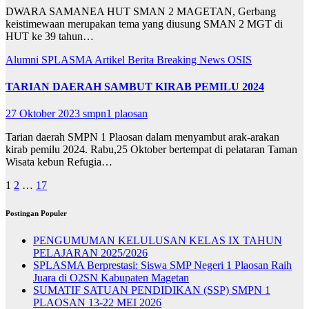
DWARA SAMANEA HUT SMAN 2 MAGETAN, Gerbang
keistimewaan merupakan tema yang diusung SMAN 2 MGT di
HUT ke 39 tahun…
Alumni SPLASMA
Artikel
Berita
Breaking News
OSIS
TARIAN DAERAH SAMBUT KIRAB PEMILU 2024
27 Oktober 2023
smpn1 plaosan
Tarian daerah SMPN 1 Plaosan dalam menyambut arak-arakan
kirab pemilu 2024. Rabu,25 Oktober bertempat di pelataran Taman
Wisata kebun Refugia…
Paginasi
1
2
…
17
pos
Postingan Populer
PENGUMUMAN KELULUSAN KELAS IX TAHUN
PELAJARAN 2025/2026
SPLASMA Berprestasi: Siswa SMP Negeri 1 Plaosan Raih
Juara di O2SN Kabupaten Magetan
SUMATIF SATUAN PENDIDIKAN (SSP) SMPN 1
PLAOSAN 13-22 MEI 2026