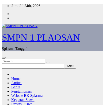
Skip
Jum. Jul 24th, 2026
to
content
SMPN 1 PLAOSAN
Splasma Tangguh
Home
Artikel
Berita
Pengumuman
Website BK Splasma
Kegiatan Siswa
Prestasi Siswa