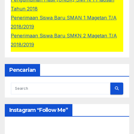
Tahun 2018
Penerimaan Siswa Baru SMAN 1 Magetan T/A
2018/2019
Penerimaan Siswa Baru SMKN 2 Magetan T/A
2018/2019
Siswa - siswi kelas IX masuk tanggal 28 Mei
2018, Jam 10:00 WIB dengan memakai seragam
pada hari tersebut
Pencarian
JUKNIS PPDB untuk SMA/SMK Tahun 2018
Instagram “follow Me”