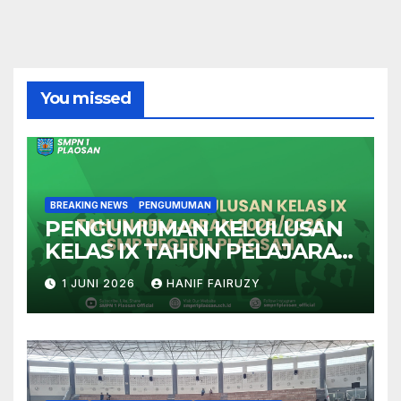
You missed
BREAKING NEWS
PENGUMUMAN
PENGUMUMAN KELULUSAN
KELAS IX TAHUN PELAJARAN
2025/2026
1 JUNI 2026
HANIF FAIRUZY