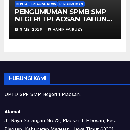
BERITA
BREAKING NEWS
PENGUMUMAN
PENGUMUMAN SPMB SMP
NEGERI 1 PLAOSAN TAHUN
PELAJARAN 2026/2027
8 MEI 2026
HANIF FAIRUZY
HUBUNGI KAMI
UPTD SPF SMP Negeri 1 Plaosan.
Alamat
Jl. Raya Sarangan No.73, Plaosan I, Plaosan, Kec.
Plaosan, Kabupaten Magetan, Jawa Timur 63361