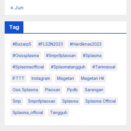
« Jun
Tag
#Bazarp5
#FLS2N2023
#hardiknas2023
#osissplasma
#smpn1plaosan
#splasma
#splasmaofficial
#splasmatangguh
#tarimassal
IFTTT
Instagram
Magetan
Magetan Hit
Osis Splasma
Plaosan
Ppdb
Sarangan
Smp
Smpn1plaosan
Splasma
Splasma Official
Splasma_official
Tangguh