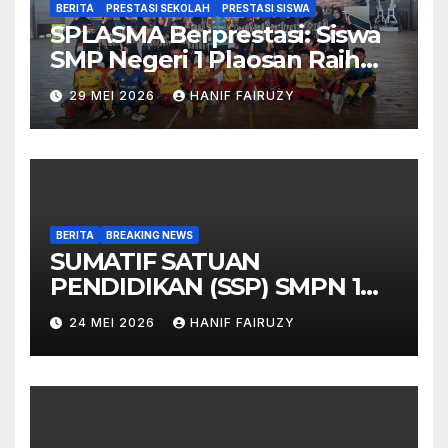
BERITA
PRESTASI SEKOLAH
PRESTASI SISWA
SPLASMA Berprestasi: Siswa
SMP Negeri 1 Plaosan Raih
Juara di O2SN Kabupaten
29 MEI 2026
HANIF FAIRUZY
Magetan
BERITA
BREAKING NEWS
SUMATIF SATUAN
PENDIDIKAN (SSP) SMPN 1
PLAOSAN 13-22 MEI 2026
24 MEI 2026
HANIF FAIRUZY