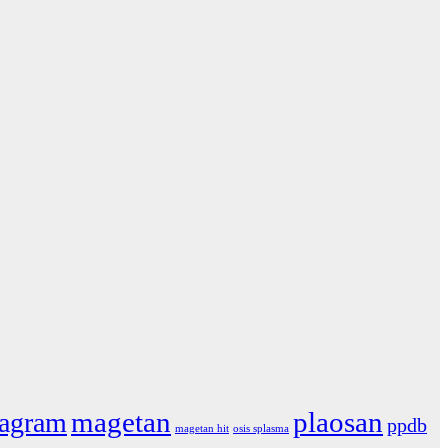
magetan
plaosan
tagram
ppdb
magetan hit
osis splasma