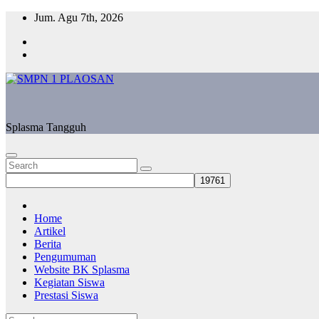
Skip
Jum. Agu 7th, 2026
to
content
Splasma Tangguh
Home
Artikel
Berita
Pengumuman
Website BK Splasma
Kegiatan Siswa
Prestasi Siswa