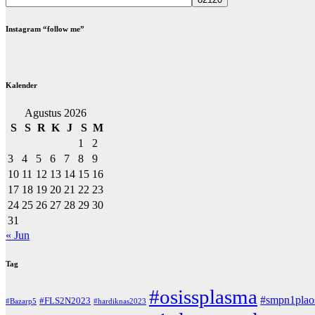
Instagram “follow me”
Kalender
Agustus 2026
S
S
R
K
J
S
M
1
2
3
4
5
6
7
8
9
10
11
12
13
14
15
16
17
18
19
20
21
22
23
24
25
26
27
28
29
30
31
« Jun
Tag
#osissplasma
#smpn1plao
#FLS2N2023
#Bazarp5
#hardiknas2023