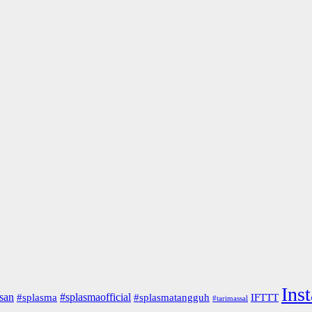
Ins
san
#splasmaofficial
#splasma
#splasmatangguh
IFTTT
#tarimassal