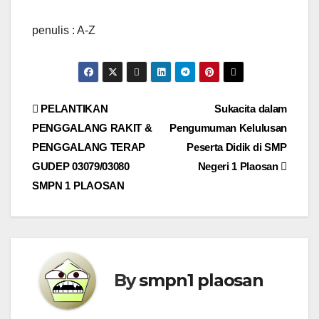
penulis : A-Z
Navigasi
PELANTIKAN
Sukacita dalam
PENGGALANG RAKIT &
Pengumuman Kelulusan
pos
PENGGALANG TERAP
Peserta Didik di SMP
GUDEP 03079/03080
Negeri 1 Plaosan
SMPN 1 PLAOSAN
By
smpn1 plaosan