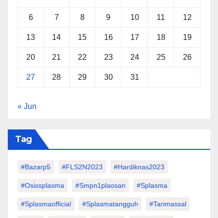
6
7
8
9
10
11
12
13
14
15
16
17
18
19
20
21
22
23
24
25
26
27
28
29
30
31
« Jun
Tag
#Bazarp5
#FLS2N2023
#hardiknas2023
#osissplasma
#smpn1plaosan
#splasma
#splasmaofficial
#splasmatangguh
#tarimassal