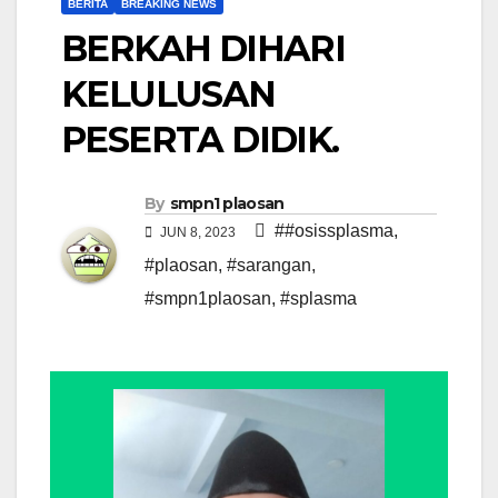
BERITA
BREAKING NEWS
BERKAH DIHARI
KELULUSAN
PESERTA DIDIK.
By
smpn1 plaosan
##osissplasma
,
JUN 8, 2023
#plaosan
,
#sarangan
,
#smpn1plaosan
,
#splasma