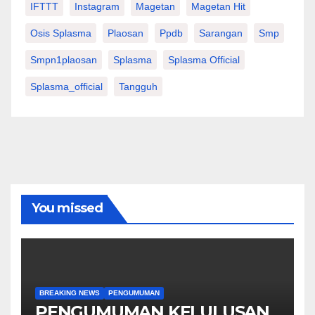
IFTTT
Instagram
Magetan
Magetan Hit
Osis Splasma
Plaosan
Ppdb
Sarangan
Smp
Smpn1plaosan
Splasma
Splasma Official
Splasma_official
Tangguh
You missed
BREAKING NEWS
PENGUMUMAN
PENGUMUMAN KELULUSAN