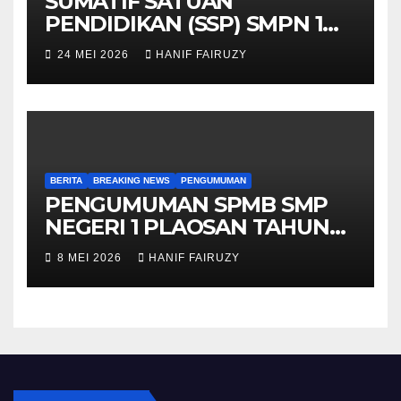
SUMATIF SATUAN
PENDIDIKAN (SSP) SMPN 1
PLAOSAN 13-22 MEI 2026
24 MEI 2026
HANIF FAIRUZY
BERITA
BREAKING NEWS
PENGUMUMAN
PENGUMUMAN SPMB SMP
NEGERI 1 PLAOSAN TAHUN
PELAJARAN 2026/2027
8 MEI 2026
HANIF FAIRUZY