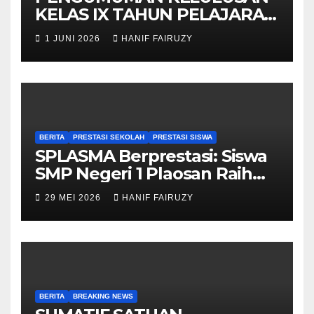
KELAS IX TAHUN PELAJARAN
2025/2026
1 JUNI 2026
HANIF FAIRUZY
BERITA
PRESTASI SEKOLAH
PRESTASI SISWA
SPLASMA Berprestasi: Siswa
SMP Negeri 1 Plaosan Raih
Juara di O2SN Kabupaten
29 MEI 2026
HANIF FAIRUZY
Magetan
BERITA
BREAKING NEWS