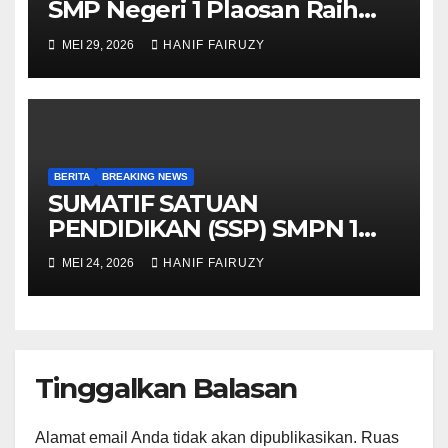
SMP Negeri 1 Plaosan Raih
Juara di O2SN Kabupaten
MEI 29, 2026
HANIF FAIRUZY
Magetan
BERITA
BREAKING NEWS
SUMATIF SATUAN
PENDIDIKAN (SSP) SMPN 1
PLAOSAN 13-22 MEI 2026
MEI 24, 2026
HANIF FAIRUZY
Tinggalkan Balasan
Alamat email Anda tidak akan dipublikasikan.
Ruas