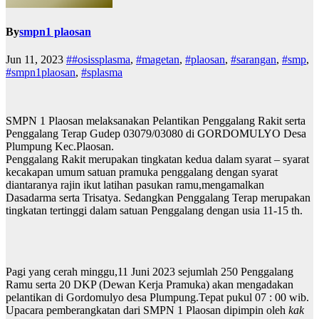
By
smpn1 plaosan
Jun 11, 2023
##osissplasma
,
#magetan
,
#plaosan
,
#sarangan
,
#smp
,
#smpn1plaosan
,
#splasma
SMPN 1 Plaosan melaksanakan Pelantikan Penggalang Rakit serta
Penggalang Terap Gudep 03079/03080 di GORDOMULYO Desa
Plumpung Kec.Plaosan.
Penggalang Rakit merupakan tingkatan kedua dalam syarat – syarat
kecakapan umum satuan pramuka penggalang dengan syarat
diantaranya rajin ikut latihan pasukan ramu,mengamalkan
Dasadarma serta Trisatya. Sedangkan Penggalang Terap merupakan
tingkatan tertinggi dalam satuan Penggalang dengan usia 11-15 th.
Pagi yang cerah minggu,11 Juni 2023 sejumlah 250 Penggalang
Ramu serta 20 DKP (Dewan Kerja Pramuka) akan mengadakan
pelantikan di Gordomulyo desa Plumpung.Tepat pukul 07 : 00 wib.
Upacara pemberangkatan dari SMPN 1 Plaosan dipimpin oleh
kak