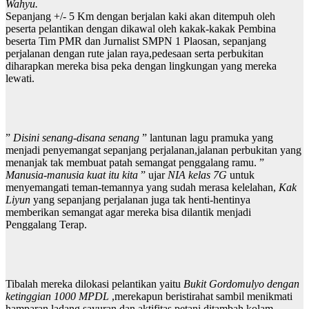
Wahyu.
Sepanjang +/- 5 Km dengan berjalan kaki akan ditempuh oleh
peserta pelantikan dengan dikawal oleh kakak-kakak Pembina
beserta Tim PMR dan Jurnalist SMPN 1 Plaosan, sepanjang
perjalanan dengan rute jalan raya,pedesaan serta perbukitan
diharapkan mereka bisa peka dengan lingkungan yang mereka
lewati.
”
Disini senang-disana senang
” lantunan lagu pramuka yang
menjadi penyemangat sepanjang perjalanan,jalanan perbukitan yang
menanjak tak membuat patah semangat penggalang ramu. ”
Manusia-manusia kuat itu kita
” ujar
NIA kelas 7G
untuk
menyemangati teman-temannya yang sudah merasa kelelahan,
Kak
Liyun
yang sepanjang perjalanan juga tak henti-hentinya
memberikan semangat agar mereka bisa dilantik menjadi
Penggalang Terap.
Tibalah mereka dilokasi pelantikan yaitu
Bukit Gordomulyo dengan
ketinggian 1000 MPDL
,merekapun beristirahat sambil menikmati
hamparan ladang sayuran dan aktifitas petani ditambah kolam