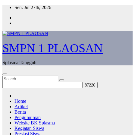
Skip
Sen. Jul 27th, 2026
to
content
SMPN 1 PLAOSAN
Splasma Tangguh
Home
Artikel
Berita
Pengumuman
Website BK Splasma
Kegiatan Siswa
Prestasi Siswa