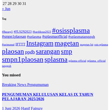
27
28
29
30
31
« Jun
Tag
#osissplasma
#FLS2N2023
#Bazarp5
#hardiknas2023
#smpn1plaosan
#splasmaofficial
#splasma
#splasmatangguh
magetan
Instagram
IFTTT
#tarimassal
magetan hit
osis splasma
plaosan
sarangan
smp
ppdb
smpn1plaosan
splasma
splasma official
splasma_official
tangguh
You missed
Breaking News
Pengumuman
PENGUMUMAN KELULUSAN KELAS IX TAHUN
PELAJARAN 2025/2026
1 Juni 2026
Hanif Fairuzy